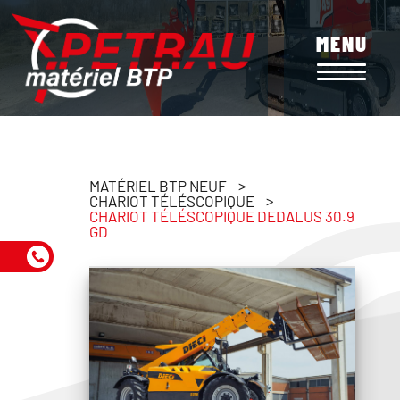
Aller
au
MENU
contenu
principal
MATÉRIEL BTP NEUF
CHARIOT TÉLÉSCOPIQUE
CHARIOT TÉLÉSCOPIQUE DEDALUS 30.9
GD