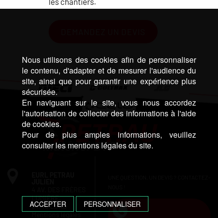
les chantiers.
DEMANDEZ UN DEVIS
Nous utilisons des cookies afin de personnaliser
le contenu, d'adapter et de mesurer l'audience du
site, ainsi que pour garantir une expérience plus
sécurisée.
En naviguant sur le site, vous nous accordez
l'autorisation de collecter des informations à l'aide
de cookies.
Pour de plus amples informations, veuillez
consulter les mentions légales du site.
EURL PETRAU
UNE QUESTION, UN DEVIS ? CONTACTEZ-
JULIEN
NOUS !
4 AV. DES FRÈRES
LUMIÈRE,
ACCEPTER
PERSONNALISER
64140 LONS
Mentions légales