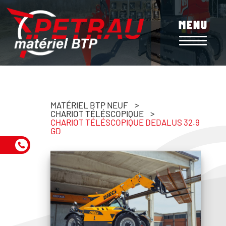
Aller
au
MENU
contenu
principal
MATÉRIEL BTP NEUF
CHARIOT TÉLÉSCOPIQUE
CHARIOT TÉLÉSCOPIQUE DEDALUS 32.9
GD