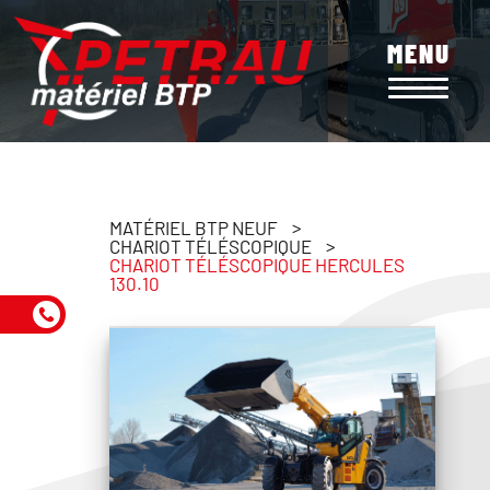
Aller
au
MENU
contenu
principal
MATÉRIEL BTP NEUF
CHARIOT TÉLÉSCOPIQUE
CHARIOT TÉLÉSCOPIQUE HERCULES
130.10