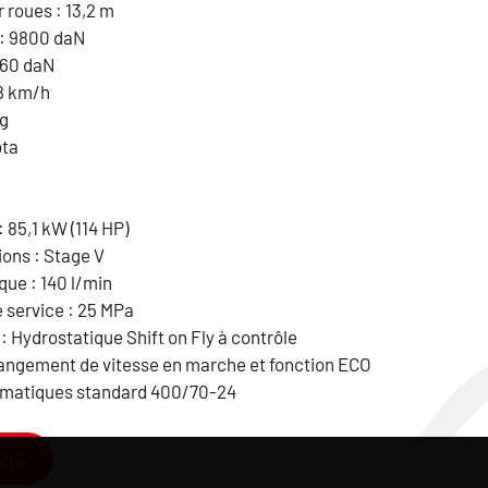
 roues : 13,2 m
 : 9800 daN
560 daN
8 km/h
kg
ota
85,1 kW (114 HP)
ions : Stage V
que : 140 l/min
 service : 25 MPa
: Hydrostatique Shift on Fly à contrôle
angement de vitesse en marche et fonction ECO
matiques standard 400/70-24
VIS