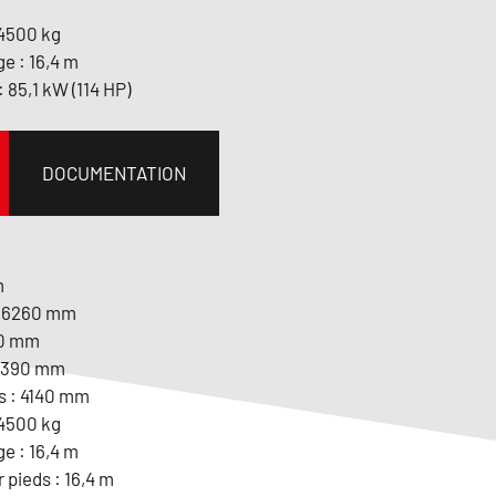
 4500 kg
e : 16,4 m
85,1 kW (114 HP)
DOCUMENTATION
m
: 6260 mm
30 mm
 2390 mm
s : 4140 mm
 4500 kg
e : 16,4 m
 pieds : 16,4 m