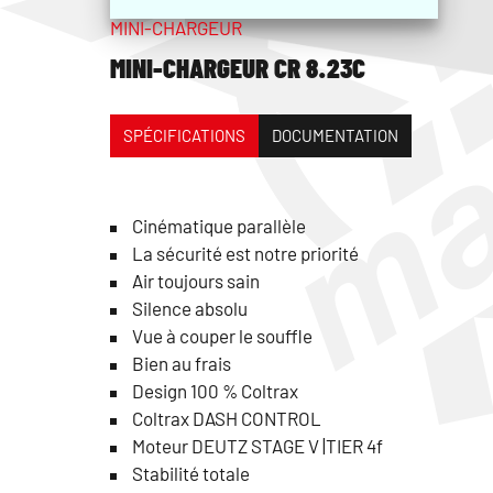
MINI-CHARGEUR
MINI-CHARGEUR CR 8.23C
SPÉCIFICATIONS
DOCUMENTATION
Cinématique parallèle
La sécurité est notre priorité
Air toujours sain
Silence absolu
Vue à couper le souffle
Bien au frais
Design 100 % Coltrax
Coltrax DASH CONTROL
Moteur DEUTZ STAGE V |TIER 4f
Stabilité totale