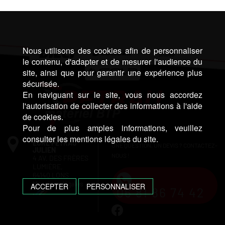
Nous utilisons des cookies afin de personnaliser
le contenu, d'adapter et de mesurer l'audience du
site, ainsi que pour garantir une expérience plus
sécurisée.
En naviguant sur le site, vous nous accordez
l'autorisation de collecter des informations à l'aide
de cookies.
Pour de plus amples informations, veuillez
consulter les mentions légales du site.
EURL PETRAU
UNE QUESTION, UN DEVIS ? CONTACTEZ-
JULIEN
NOUS !
4 AV. DES FRÈRES
LUMIÈRE,
64140 LONS
Mentions légales
ACCEPTER
PERSONNALISER
06 81 86 74 42