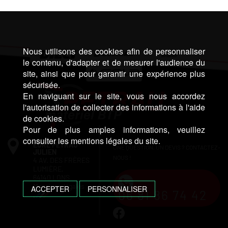
Nous utilisons des cookies afin de personnaliser
le contenu, d'adapter et de mesurer l'audience du
site, ainsi que pour garantir une expérience plus
sécurisée.
En naviguant sur le site, vous nous accordez
l'autorisation de collecter des informations à l'aide
de cookies.
Pour de plus amples informations, veuillez
consulter les mentions légales du site.
EURL PETRAU
UNE QUESTION, UN DEVIS ? CONTACTEZ-
JULIEN
NOUS !
4 AV. DES FRÈRES
LUMIÈRE,
64140 LONS
Mentions légales
ACCEPTER
PERSONNALISER
06 81 86 74 42