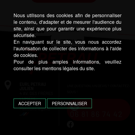
Nous utilisons des cookies afin de personnaliser
le contenu, d'adapter et de mesurer l'audience du
site, ainsi que pour garantir une expérience plus
sécurisée.
En naviguant sur le site, vous nous accordez
l'autorisation de collecter des informations à l'aide
de cookies.
Pour de plus amples informations, veuillez
consulter les mentions légales du site.
EURL PETRAU
UNE QUESTION, UN DEVIS ? CONTACTEZ-
JULIEN
NOUS !
4 AV. DES FRÈRES
LUMIÈRE,
ACCEPTER
PERSONNALISER
64140 LONS
Mentions légales
06 81 86 74 42