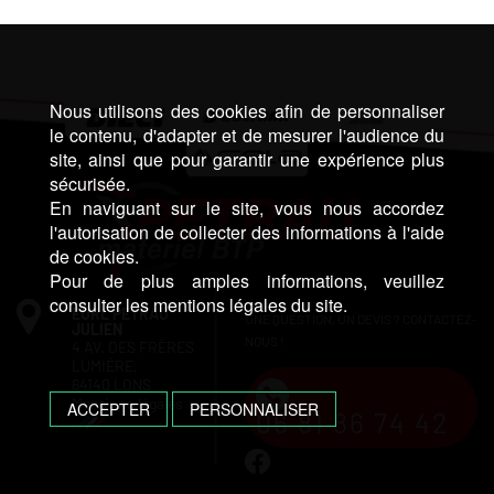
Nous utilisons des cookies afin de personnaliser
le contenu, d'adapter et de mesurer l'audience du
site, ainsi que pour garantir une expérience plus
sécurisée.
En naviguant sur le site, vous nous accordez
l'autorisation de collecter des informations à l'aide
de cookies.
Pour de plus amples informations, veuillez
consulter les mentions légales du site.
EURL PETRAU
UNE QUESTION, UN DEVIS ? CONTACTEZ-
JULIEN
NOUS !
4 AV. DES FRÈRES
LUMIÈRE,
64140 LONS
Mentions légales
ACCEPTER
PERSONNALISER
06 81 86 74 42