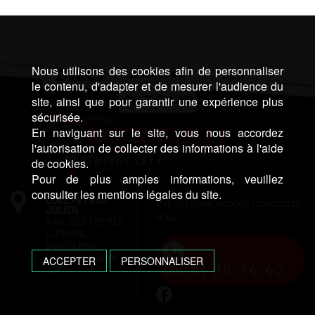
Nous utilisons des cookies afin de personnaliser
le contenu, d'adapter et de mesurer l'audience du
site, ainsi que pour garantir une expérience plus
sécurisée.
En naviguant sur le site, vous nous accordez
l'autorisation de collecter des informations à l'aide
de cookies.
Pour de plus amples informations, veuillez
consulter les mentions légales du site.
EURL PETRAU
UNE QUESTION, UN DEVIS ? CONTACTEZ-
JULIEN
NOUS !
4 AV. DES FRÈRES
LUMIÈRE,
64140 LONS
Mentions légales
ACCEPTER
PERSONNALISER
06 81 86 74 42