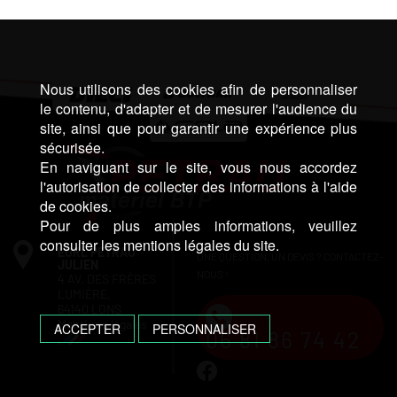
Nous utilisons des cookies afin de personnaliser
le contenu, d'adapter et de mesurer l'audience du
site, ainsi que pour garantir une expérience plus
sécurisée.
En naviguant sur le site, vous nous accordez
l'autorisation de collecter des informations à l'aide
de cookies.
Pour de plus amples informations, veuillez
consulter les mentions légales du site.
EURL PETRAU
UNE QUESTION, UN DEVIS ? CONTACTEZ-
JULIEN
NOUS !
4 AV. DES FRÈRES
LUMIÈRE,
64140 LONS
Mentions légales
ACCEPTER
PERSONNALISER
06 81 86 74 42