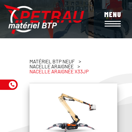
Aller
au
MENU
contenu
principal
MATÉRIEL BTP NEUF
NACELLE ARAIGNÉE
NACELLE ARAIGNÉE X33JP